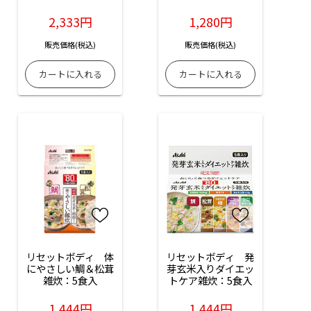
入
2,333円
1,280円
販売価格(税込)
販売価格(税込)
リセットボディ　体
リセットボディ　発
にやさしい鯛＆松茸
芽玄米入りダイエッ
雑炊：5食入
トケア雑炊：5食入
1,444円
1,444円