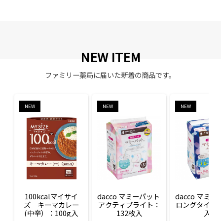
NEW ITEM
ファミリー薬局に届いた新着の商品です。
NEW
NEW
NEW
100kcalマイサイ
dacco マミーパット 
dacco マミー
ズ　キーマカレー
アクティブライト：
ロングタイム：
(中辛）：100g入
132枚入
入