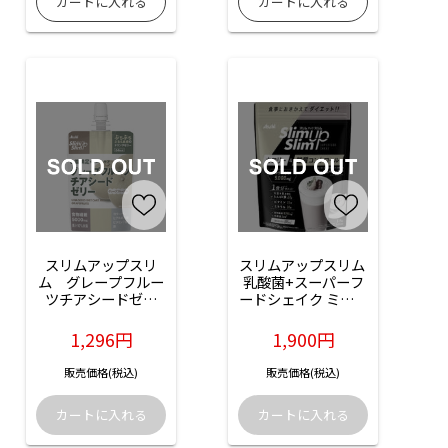
スリムアップスリ
スリムアップスリム 
ム　グレープフルー
乳酸菌+スーパーフ
ツチアシードゼリ
ードシェイク ミック
ー：120g×6個入
スベリーラテ：
315g入
1,296円
1,900円
販売価格(税込)
販売価格(税込)