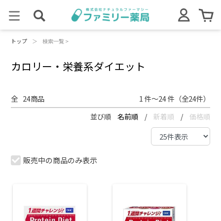
トップ
＞
検索一覧 >
カロリー・栄養系ダイエット
全
24
商品
1 件～24 件（全24件）
並び順
名前順
/
新着順
/
価格順
販売中の商品のみ表示