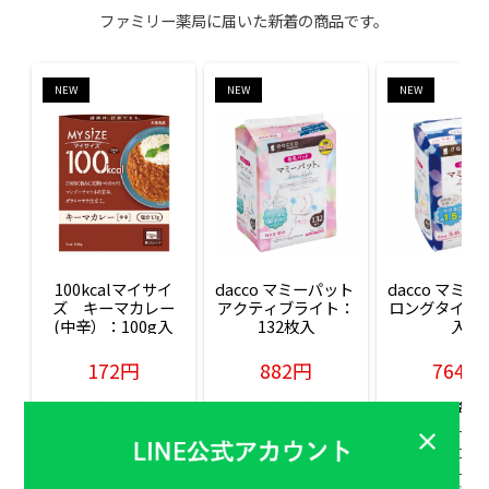
ファミリー薬局に届いた新着の商品です。
NEW
NEW
NEW
100kcalマイサイ
dacco マミーパット 
dacco マミー
ズ　キーマカレー
アクティブライト：
ロングタイム：
(中辛）：100g入
132枚入
入
172円
882円
764円
販売価格(税込)
販売価格(税込)
販売価格(税込