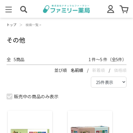
トップ
＞
検索一覧 >
その他
全
5
商品
1 件～5 件（全5件）
並び順
名前順
/
新着順
/
価格順
販売中の商品のみ表示