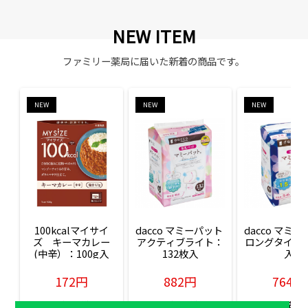
NEW ITEM
ファミリー薬局に届いた新着の商品です。
NEW
NEW
NEW
100kcalマイサイ
dacco マミーパット 
dacco マミー
ズ　キーマカレー
アクティブライト：
ロングタイム：
(中辛）：100g入
132枚入
入
172円
882円
764円
販売価格(税込)
販売価格(税込)
販売価格(税込