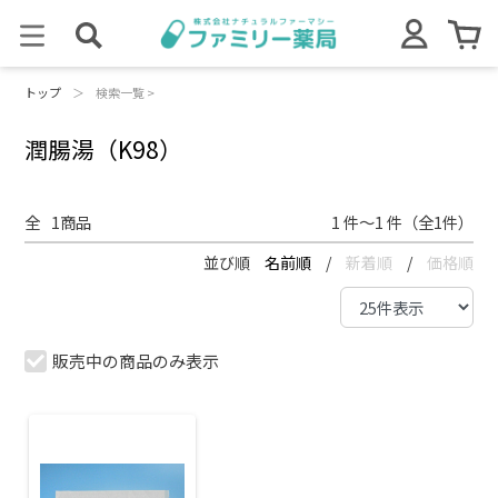
トップ
＞
検索一覧 >
潤腸湯（K98）
全
1
商品
1 件～1 件（全1件）
並び順
名前順
/
新着順
/
価格順
販売中の商品のみ表示