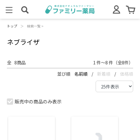
トップ
＞
検索一覧 >
ネブライザ
全
8
商品
1 件～8 件（全8件）
並び順
名前順
/
新着順
/
価格順
販売中の商品のみ表示