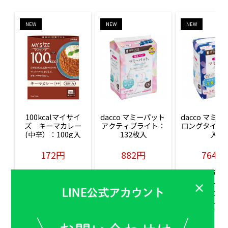
NEW
NEW
NEW
100kcalマイサイ
dacco マミーパット 
dacco マミー
ズ　キーマカレー
アクティブライト：
ロングタイム：
(中辛）：100g入
132枚入
入
172円
882円
764円
販売価格(税込)
販売価格(税込)
販売価格(税込