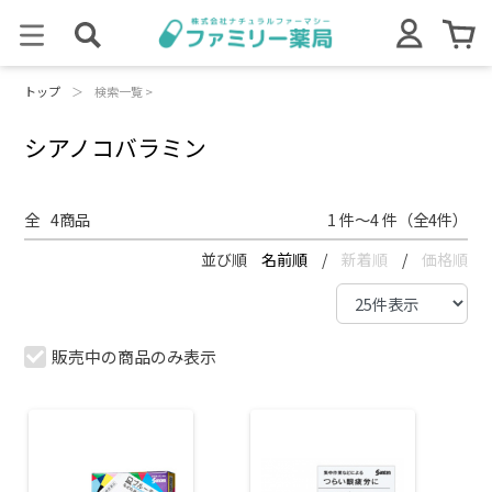
トップ
＞
検索一覧 >
シアノコバラミン
全
4
商品
1 件～4 件（全4件）
並び順
名前順
/
新着順
/
価格順
販売中の商品のみ表示