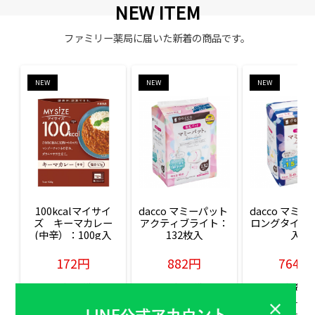
NEW ITEM
ファミリー薬局に届いた新着の商品です。
NEW
NEW
NEW
100kcalマイサイ
dacco マミーパット 
dacco マミー
ズ　キーマカレー
アクティブライト：
ロングタイム：
(中辛）：100g入
132枚入
入
172円
882円
764円
販売価格(税込)
販売価格(税込)
販売価格(税込