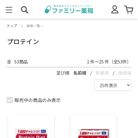
トップ
＞
検索一覧 >
プロテイン
全
53
商品
1 件～25 件（全53件）
並び順
名前順
/
新着順
/
価格順
販売中の商品のみ表示