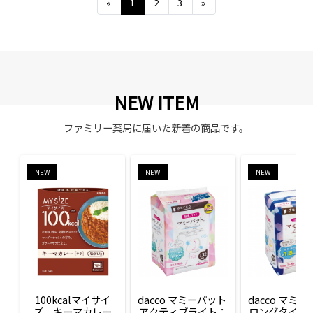
Previous
Next
«
1
2
3
»
NEW ITEM
ファミリー薬局に届いた新着の商品です。
NEW
NEW
NEW
100kcalマイサイ
dacco マミーパット 
dacco マミー
ズ　キーマカレー
アクティブライト：
ロングタイム：