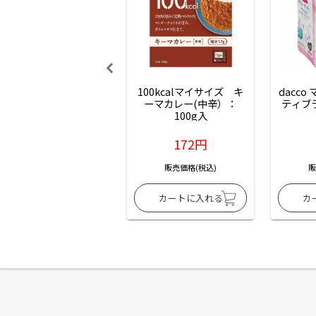
100kcalマイサイズ　キ
dacco
ーマカレー(中辛）：
ティブ
100g入
172円
販売価格(税込)
販