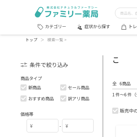
症状から探す
トレ
カテゴリー
トップ
＞
検索一覧 >
こ
条件で絞り込み
商品タイプ
全
6
商品
新商品
セール商品
1 件～6 件
おすすめ商品
訳アリ商品
販売中
価格帯
-