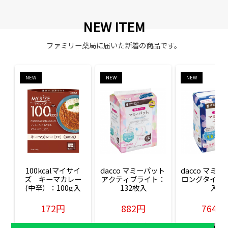
NEW ITEM
ファミリー薬局に届いた新着の商品です。
NEW
NEW
NEW
100kcalマイサイ
dacco マミーパット 
dacco マミー
ズ　キーマカレー
アクティブライト：
ロングタイム：
(中辛）：100g入
132枚入
入
172円
882円
764円
販売価格(税込)
販売価格(税込)
販売価格(税込