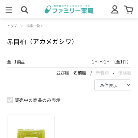
トップ
＞
検索一覧 >
赤目柏（アカメガシワ）
全
1
商品
1 件～1 件（全1件）
並び順
名前順
/
新着順
/
価格順
販売中の商品のみ表示