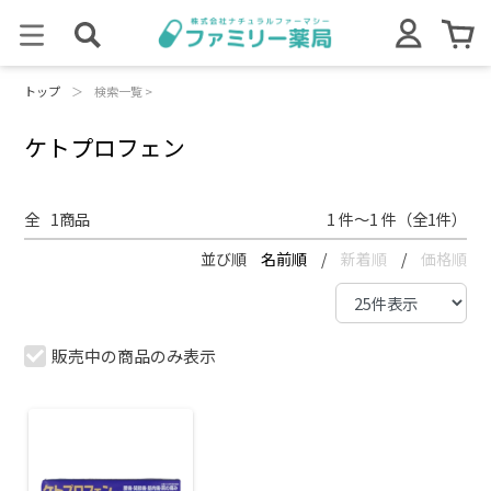
トップ
＞
検索一覧 >
ケトプロフェン
全
1
商品
1 件～1 件（全1件）
並び順
名前順
/
新着順
/
価格順
販売中の商品のみ表示