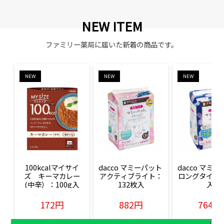
NEW ITEM
ファミリー薬局に届いた新着の商品です。
NEW
NEW
NEW
100kcalマイサイ
dacco マミーパット 
dacco マミー
ズ　キーマカレー
アクティブライト：
ロングタイム：
(中辛）：100g入
132枚入
入
172円
882円
764円
販売価格(税込)
販売価格(税込)
販売価格(税込