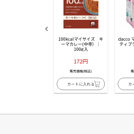
100kcalマイサイズ　キ
dacco
ーマカレー(中辛）：
ティブ
100g入
172円
販売価格(税込)
販