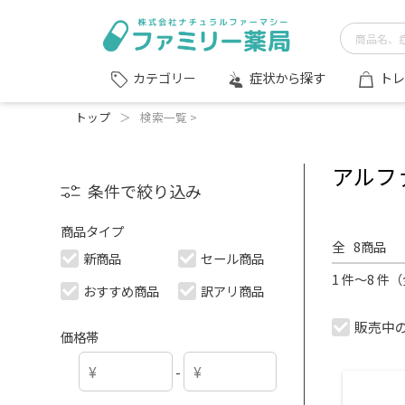
症状から探す
トレ
カテゴリー
トップ
＞
検索一覧 >
アルフ
条件で絞り込み
商品タイプ
全
8
商品
新商品
セール商品
1 件～8 件
おすすめ商品
訳アリ商品
販売中
価格帯
-