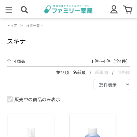
トップ
＞
検索一覧 >
スキナ
全
4
商品
1 件～4 件（全4件）
並び順
名前順
/
新着順
/
価格順
販売中の商品のみ表示