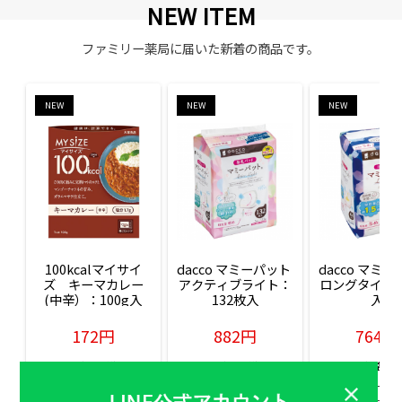
NEW ITEM
ファミリー薬局に届いた新着の商品です。
NEW
NEW
NEW
100kcalマイサイ
dacco マミーパット 
dacco マミー
ズ　キーマカレー
アクティブライト：
ロングタイム：
(中辛）：100g入
132枚入
入
172円
882円
764円
販売価格(税込)
販売価格(税込)
販売価格(税込