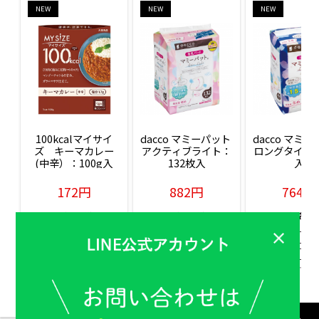
NEW
NEW
NEW
100kcalマイサイ
dacco マミーパット 
dacco マミー
ズ　キーマカレー
アクティブライト：
ロングタイム：
(中辛）：100g入
132枚入
入
172円
882円
764円
販売価格(税込)
販売価格(税込)
販売価格(税込
もっと見る