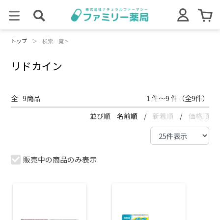
トップ
＞
検索一覧 >
リドカイン
全
9
商品
1 件～9 件（全9件）
並び順
名前順
/
新着順
/
価格順
販売中の商品のみ表示