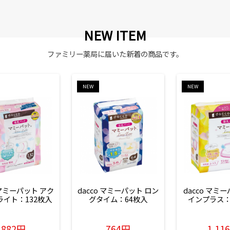
NEW ITEM
ファミリー薬局に届いた新着の商品です。
NEW
NEW
 マミーパット アク
dacco マミーパット ロン
dacco マミ
ライト：132枚入
グタイム：64枚入
インプラス：
882円
764円
1,11