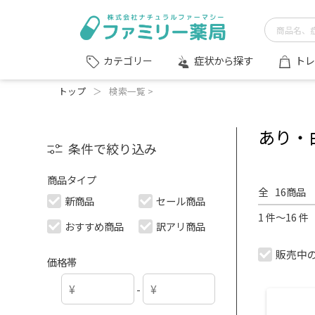
症状から探す
トレ
カテゴリー
トップ
＞
検索一覧 >
あり・
条件で絞り込み
商品タイプ
全
16
商品
新商品
セール商品
1 件～16 
おすすめ商品
訳アリ商品
販売中
価格帯
-