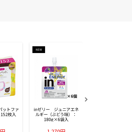
NEW
NEW
ーパットファ
inゼリー　ジュニアエネ
inゼリー　ジュニア
152枚入
ルギー（ぶどう味）：
ルギー（サイダー味
180g×6袋入
180g×6袋入
6円
1,270円
1,270円