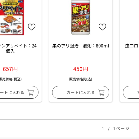
チンアリベイト：24
巣のアリ退治　液剤：800ml
虫コロ
個入
657円
450円
販売価格(税込)
販売価格(税込)
1
/
1ページ