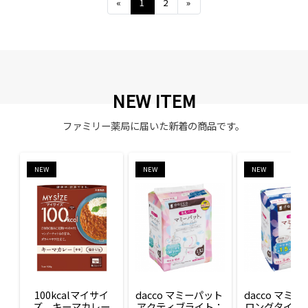
Previous
Next
«
1
2
»
NEW ITEM
ファミリー薬局に届いた新着の商品です。
NEW
NEW
NEW
100kcalマイサイ
dacco マミーパット 
dacco マミー
ズ　キーマカレー
アクティブライト：
ロングタイム：