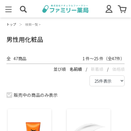
トップ
＞
検索一覧 >
男性用化粧品
全
47
商品
1 件～25 件（全47件）
並び順
名前順
/
新着順
/
価格順
販売中の商品のみ表示