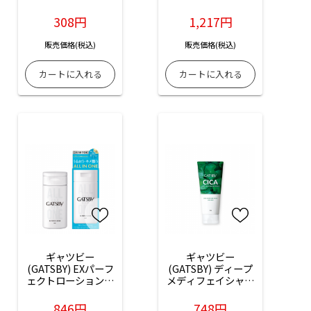
フォーム：130g入
150ml入
308円
1,217円
販売価格(税込)
販売価格(税込)
ギャツビー
ギャツビー
(GATSBY) EXパーフ
(GATSBY) ディープ
ェクトローション：
メディフェイシャル
150ml入
ウォッシュ：130g
入
846円
748円