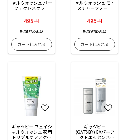
ャルウォッシュ パー
ャルウォッシュ モイ
フェクトスクラブ
スチャーフォーム
（大容量）：200g
（大容量）：200g
入
入
495円
495円
販売価格(税込)
販売価格(税込)
ギャツビー フェイシ
ギャツビー
ャルウォッシュ 薬用
(GATSBY) EXパーフ
トリプルケアアクネ
ェクトエッセンス：