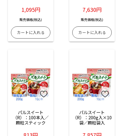
ック
1,095円
7,630円
販売価格(税込)
販売価格(税込)
パルスイート
パルスイート
（R）：100本入／
（R）：200g入×10
顆粒スティック
袋／顆粒袋入
813円
7,857円