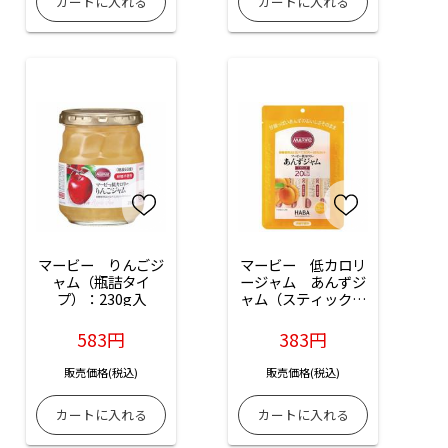
マービー　りんごジ
マービー　低カロリ
ャム（瓶詰タイ
ージャム　あんずジ
プ）：230g入
ャム（スティックタ
イプ）：10本入
583円
383円
販売価格(税込)
販売価格(税込)