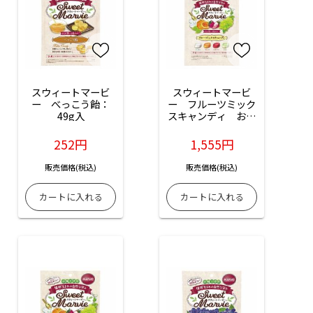
スウィートマービ
スウィートマービ
ー　べっこう飴：
ー　フルーツミック
49g入
スキャンディ　お徳
用：360g入
252円
1,555円
販売価格(税込)
販売価格(税込)