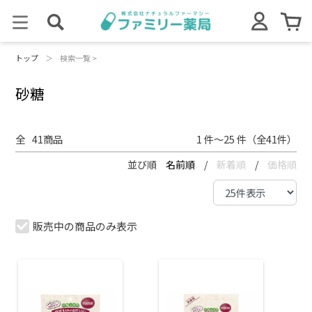
トップ
＞
検索一覧 >
砂糖
全
41
商品
1 件～25 件（全41件）
並び順
名前順
/
新着順
/
価格順
販売中の商品のみ表示