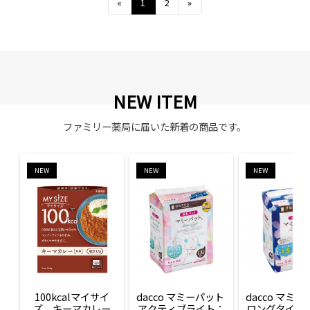
Previous
Next
«
1
2
»
NEW ITEM
ファミリー薬局に届いた新着の商品です。
NEW
NEW
NEW
100kcalマイサイ
dacco マミーパット 
dacco マミー
ズ　キーマカレー
アクティブライト：
ロングタイム：