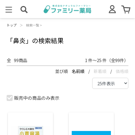
トップ
＞
検索一覧 >
「鼻炎」の検索結果
全
99
商品
1 件～25 件（全99件）
並び順
名前順
/
新着順
/
価格順
販売中の商品のみ表示