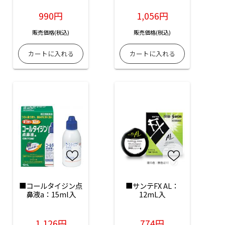
990円
1,056円
販売価格(税込)
販売価格(税込)
■コールタイジン点
■サンテFX AL：
鼻液a：15ml入
12mL入
1,126円
774円