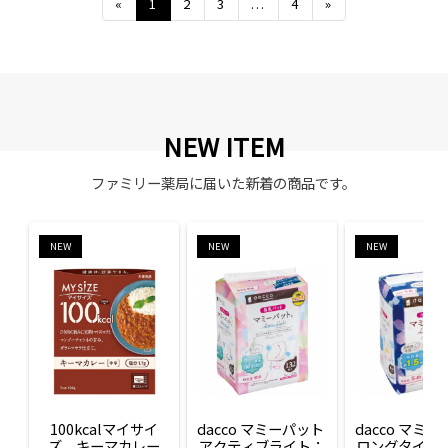
Previous
Next
«
1
2
3
...
4
»
NEW ITEM
ファミリー薬局に届いた新着の商品です。
NEW
NEW
NEW
100kcalマイサイ
dacco マミーパット 
dacco マミー
ズ　キーマカレー
アクティブライト：
ロングタイム：