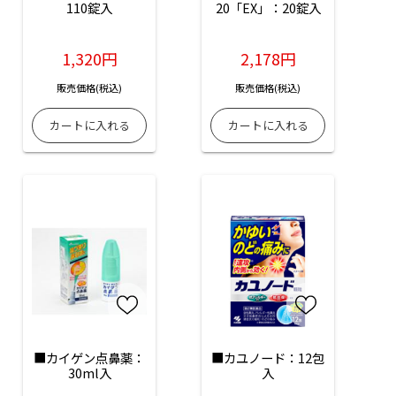
110錠入
20「EX」：20錠入
1,320円
2,178円
販売価格(税込)
販売価格(税込)
■カイゲン点鼻薬：
■カユノード：12包
30ml入
入