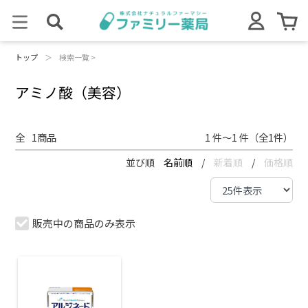
トップ
＞
検索一覧 >
アミノ酸（美容）
全
1
商品
1 件～1 件（全1件）
並び順
名前順
/
新着順
/
価格順
販売中の商品のみ表示