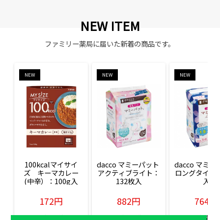
NEW ITEM
ファミリー薬局に届いた新着の商品です。
NEW
NEW
NEW
100kcalマイサイ
dacco マミーパット 
dacco マミー
ズ　キーマカレー
アクティブライト：
ロングタイム：
(中辛）：100g入
132枚入
入
172円
882円
764円
販売価格(税込)
販売価格(税込)
販売価格(税込