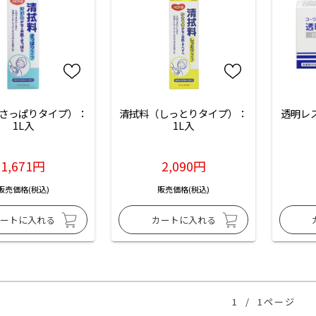
さっぱりタイプ）：
清拭料（しっとりタイプ）：
透明レ
1L入
1L入
1,671円
2,090円
販売価格(税込)
販売価格(税込)
1
/
1ページ