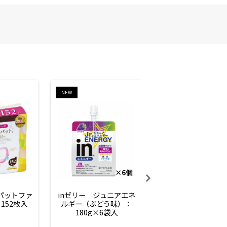
NEW
NEW
ーパットファ
inゼリー　ジュニアエネ
inゼリー　ジュニア
152枚入
ルギー（ぶどう味）：
ルギー（サイダー味
180g×6袋入
180g×6袋入