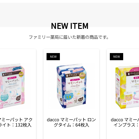
NEW ITEM
ファミリー薬局に届いた新着の商品です。
NEW
NEW
 マミーパット アク
dacco マミーパット ロン
dacco マミ
ライト：132枚入
グタイム：64枚入
インプラス：