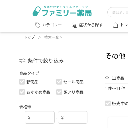
症状から探す
トレ
カテゴリー
トップ
＞
検索一覧 >
その他
条件で絞り込み
商品タイプ
全
11
商品
新商品
セール商品
1 件～11 
おすすめ商品
訳アリ商品
販売中
価格帯
-