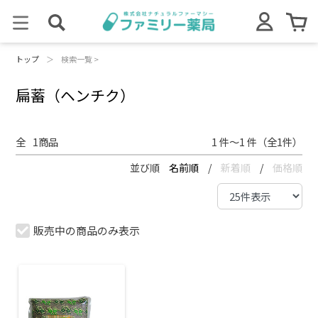
トップ
＞
検索一覧 >
扁蓄（ヘンチク）
全
1
商品
1 件～1 件（全1件）
並び順
名前順
/
新着順
/
価格順
販売中の商品のみ表示