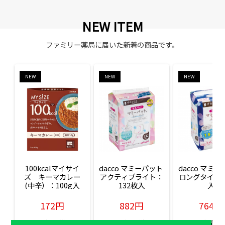
NEW ITEM
ファミリー薬局に届いた新着の商品です。
NEW
NEW
NEW
100kcalマイサイ
dacco マミーパット 
dacco マミー
ズ　キーマカレー
アクティブライト：
ロングタイム：
(中辛）：100g入
132枚入
入
172円
882円
764円
販売価格(税込)
販売価格(税込)
販売価格(税込