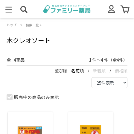
トップ
＞
検索一覧 >
木クレオソート
全
4
商品
1 件～4 件（全4件）
並び順
名前順
/
新着順
/
価格順
販売中の商品のみ表示