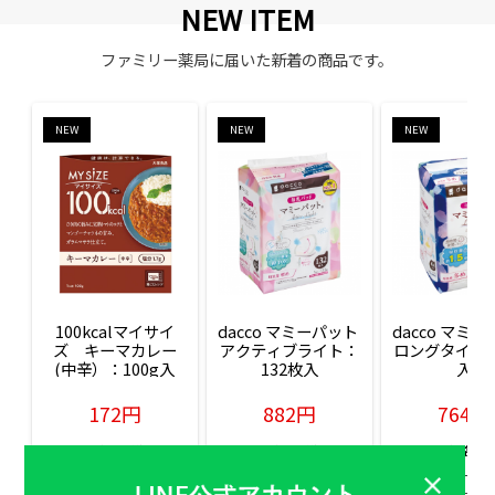
NEW ITEM
ファミリー薬局に届いた新着の商品です。
NEW
NEW
NEW
100kcalマイサイ
dacco マミーパット 
dacco マミー
ズ　キーマカレー
アクティブライト：
ロングタイム：
(中辛）：100g入
132枚入
入
172円
882円
764円
販売価格(税込)
販売価格(税込)
販売価格(税込