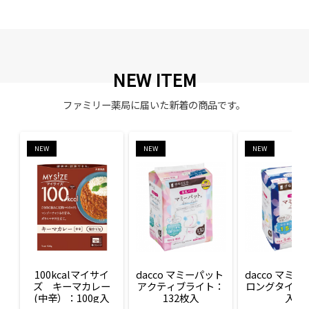
NEW ITEM
ファミリー薬局に届いた新着の商品です。
NEW
NEW
NEW
100kcalマイサイ
dacco マミーパット 
dacco マミー
ズ　キーマカレー
アクティブライト：
ロングタイム：
(中辛）：100g入
132枚入
入