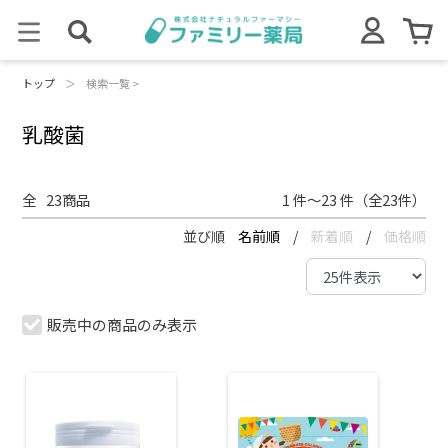
トップ
＞
検索一覧 >
乳酸菌
全
23
商品
1 件～23 件（全23件）
並び順
名前順
/
新着順
/
価格順
販売中の商品のみ表示