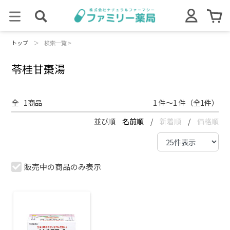
トップ
＞
検索一覧 >
苓桂甘棗湯
全
1
商品
1 件～1 件（全1件）
並び順
名前順
/
新着順
/
価格順
販売中の商品のみ表示