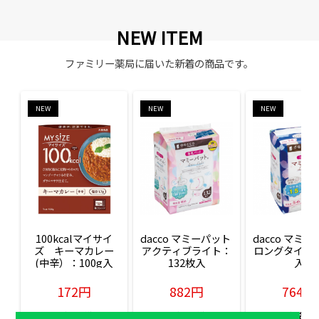
NEW ITEM
ファミリー薬局に届いた新着の商品です。
NEW
NEW
NEW
100kcalマイサイ
dacco マミーパット 
dacco マミー
ズ　キーマカレー
アクティブライト：
ロングタイム：
(中辛）：100g入
132枚入
入
172円
882円
764円
販売価格(税込)
販売価格(税込)
販売価格(税込