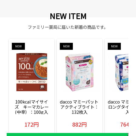
NEW ITEM
ファミリー薬局に届いた新着の商品です。
NEW
NEW
NEW
100kcalマイサイ
dacco マミーパット 
dacco マミー
ズ　キーマカレー
アクティブライト：
ロングタイム：
(中辛）：100g入
132枚入
入
172円
882円
764円
販売価格(税込)
販売価格(税込)
販売価格(税込