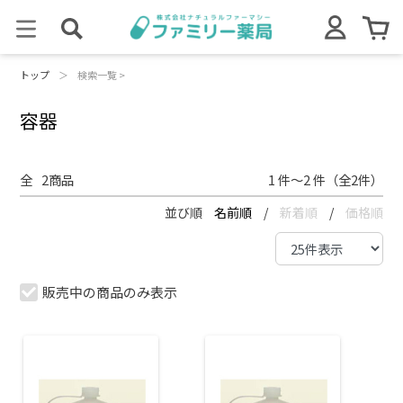
トップ
＞
検索一覧 >
容器
全
2
商品
1 件～2 件（全2件）
並び順
名前順
/
新着順
/
価格順
販売中の商品のみ表示