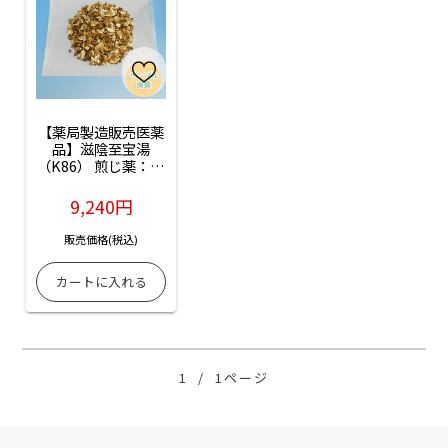
【薬局製造販売医薬
品】滋陰至宝湯
（K86） 煎じ薬：14
日分
9,240円
販売価格(税込)
1
/
1ページ