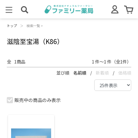
トップ
＞
検索一覧 >
滋陰至宝湯（K86）
全
1
商品
1 件～1 件（全1件）
並び順
名前順
/
新着順
/
価格順
販売中の商品のみ表示