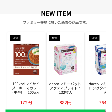
NEW ITEM
ファミリー薬局に届いた新着の商品です。
NEW
NEW
NEW
100kcalマイサイ
dacco マミーパット 
dacco マミー
ズ　キーマカレー
アクティブライト：
ロングタイム：
(中辛）：100g入
132枚入
入
172円
882円
764円
販売価格(税込)
販売価格(税込)
販売価格(税込