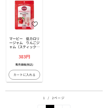
マービー　低カロリ
ージャム　りんごジ
ャム（スティックタ
イプ）：10本入
383円
販売価格(税込)
1
/
2ページ