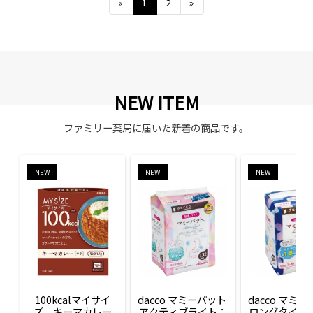
Previous
Next
«
1
2
»
NEW ITEM
ファミリー薬局に届いた新着の商品です。
NEW
NEW
NEW
100kcalマイサイ
dacco マミーパット 
dacco マミー
ズ　キーマカレー
アクティブライト：
ロングタイム：