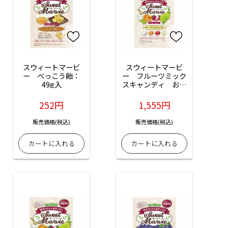
スウィートマービ
スウィートマービ
ー　べっこう飴：
ー　フルーツミック
49g入
スキャンディ　お徳
用：360g入
252円
1,555円
販売価格(税込)
販売価格(税込)