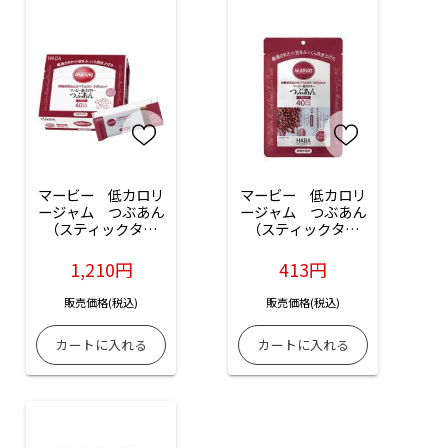
マービー　低カロリ
マービー　低カロリ
ージャム　つぶあん
ージャム　つぶあん
（スティックタイ
（スティックタイ
プ）：20本入
プ）：6本入
1,210円
413円
販売価格(税込)
販売価格(税込)