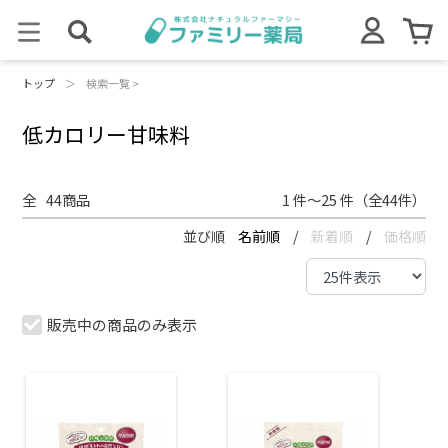
トップ
＞
検索一覧 >
低カロリー甘味料
全
44
商品
1 件～25 件（全44件）
並び順
名前順
/
新着順
/
価格順
販売中の商品のみ表示