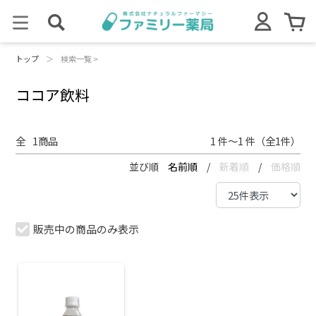
トップ
＞
検索一覧 >
ココア飲料
全
1
商品
1 件～1 件（全1件）
並び順
名前順
/
新着順
/
価格順
販売中の商品のみ表示