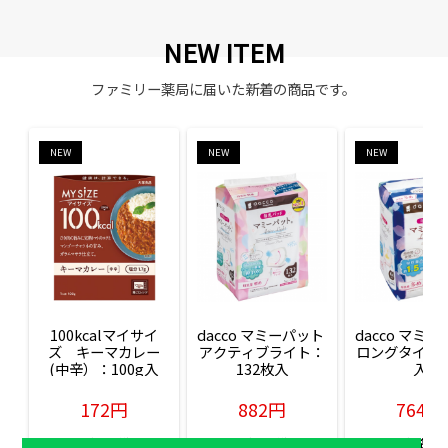
NEW ITEM
ファミリー薬局に届いた新着の商品です。
NEW
NEW
NEW
100kcalマイサイ
dacco マミーパット 
dacco マミー
ズ　キーマカレー
アクティブライト：
ロングタイム：
(中辛）：100g入
132枚入
入
172円
882円
764円
販売価格(税込)
販売価格(税込)
販売価格(税込