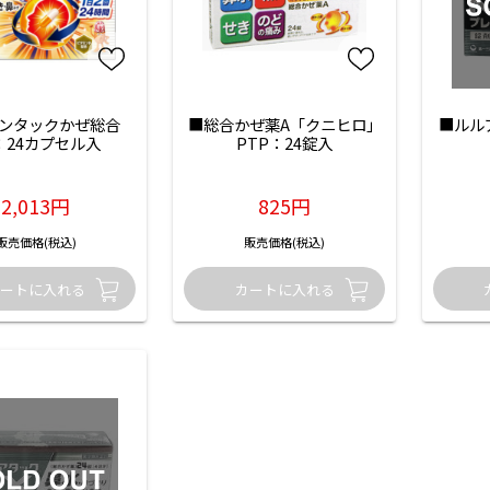
ンタックかぜ総合
■総合かぜ薬A「クニヒロ」
■ルル
：24カプセル入
PTP：24錠入
2,013円
825円
販売価格(税込)
販売価格(税込)