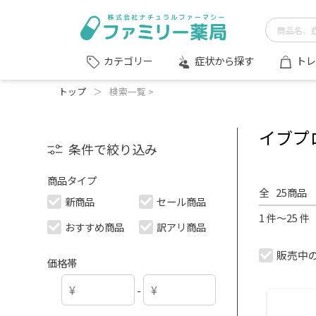
症状から探す
トレ
カテゴリー
トップ
＞
検索一覧 >
イブプ
条件で絞り込み
商品タイプ
全
25
商品
新商品
セール商品
1 件～25 
おすすめ商品
訳アリ商品
販売中
価格帯
-