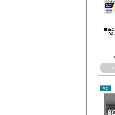
■新コ
DX
限定