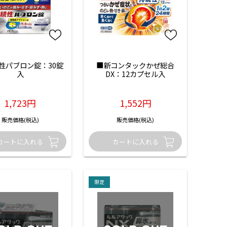
性パブロン錠：30錠
■新コンタックかぜ総合
入
DX：12カプセル入
1,723円
1,552円
販売価格(税込)
販売価格(税込)
限定