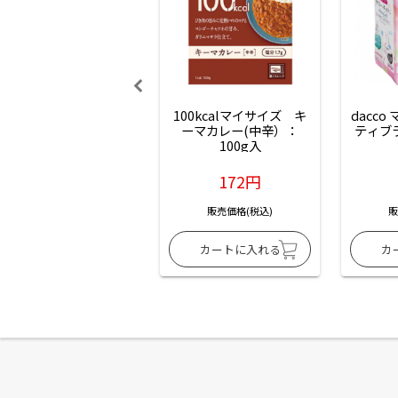
100kcalマイサイズ　キ
dacco
ーマカレー(中辛）：
ティブ
100g入
172円
販売価格(税込)
販