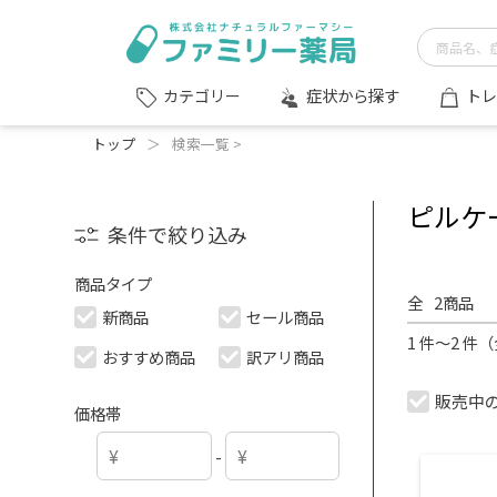
症状から探す
トレ
カテゴリー
トップ
＞
検索一覧 >
ピルケ
条件で絞り込み
商品タイプ
全
2
商品
新商品
セール商品
1 件～2 件
おすすめ商品
訳アリ商品
販売中
価格帯
-