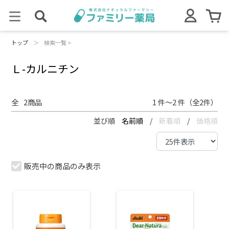
トップ
＞
検索一覧 >
Ｌ-カルニチン
全
2
商品
1 件～2 件（全2件）
並び順
名前順
/
新着順
/
価格順
販売中の商品のみ表示