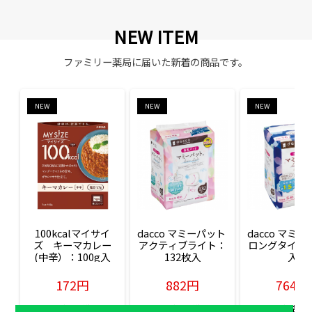
NEW ITEM
ファミリー薬局に届いた新着の商品です。
NEW
NEW
NEW
100kcalマイサイ
dacco マミーパット 
dacco マミー
ズ　キーマカレー
アクティブライト：
ロングタイム：
(中辛）：100g入
132枚入
入
172円
882円
764円
販売価格(税込)
販売価格(税込)
販売価格(税込