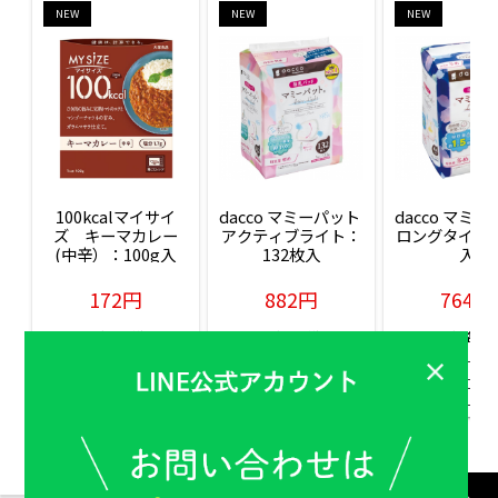
NEW
NEW
NEW
100kcalマイサイ
dacco マミーパット 
dacco マミー
ズ　キーマカレー
アクティブライト：
ロングタイム：
(中辛）：100g入
132枚入
入
172円
882円
764円
販売価格(税込)
販売価格(税込)
販売価格(税込
もっと見る