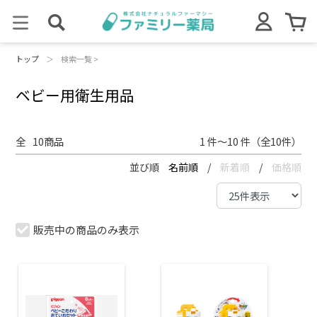
トップ
＞
検索一覧 >
ベビー用衛生用品
全
10
商品
1 件～10 件（全10件）
並び順
名前順
/
新着順
/
価格順
販売中の商品のみ表示