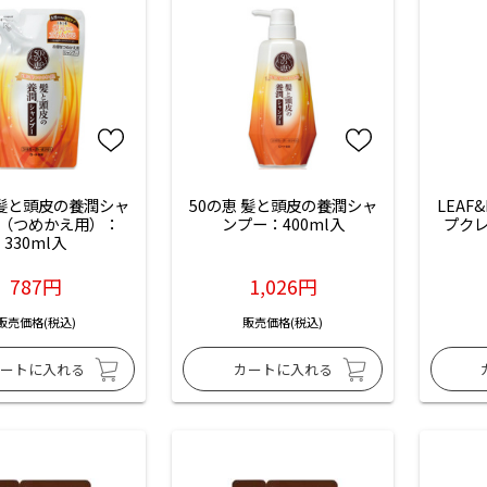
 髪と頭皮の養潤シャ
50の恵 髪と頭皮の養潤シャ
LEAF
（つめかえ用）：
ンプー：400ml入
プクレ
330ml入
787円
1,026円
販売価格(税込)
販売価格(税込)