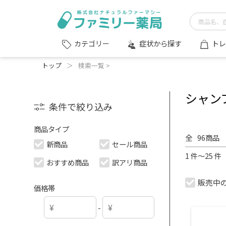
症状から探す
トレ
カテゴリー
トップ
＞
検索一覧 >
シャン
条件で絞り込み
商品タイプ
全
96
商品
新商品
セール商品
1 件～25 
おすすめ商品
訳アリ商品
販売中
価格帯
-