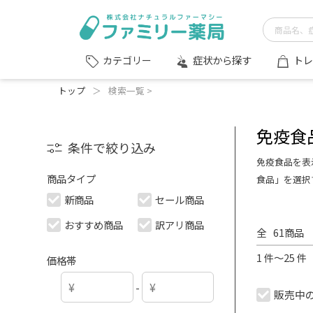
症状から探す
トレ
カテゴリー
トップ
＞
検索一覧 >
免疫食
条件で絞り込み
免疫食品を表
商品タイプ
食品」を選択
新商品
セール商品
おすすめ商品
訳アリ商品
全
61
商品
1 件～25 
価格帯
-
販売中