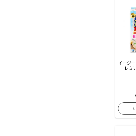
イージー
レミ