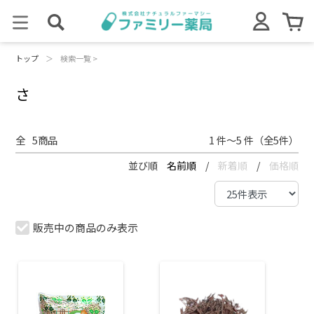
トップ
＞
検索一覧 >
さ
全
5
商品
1 件～5 件（全5件）
並び順
名前順
/
新着順
/
価格順
販売中の商品のみ表示