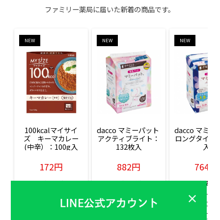
ファミリー薬局に届いた新着の商品です。
NEW
NEW
NEW
100kcalマイサイ
dacco マミーパット 
dacco マミー
ズ　キーマカレー
アクティブライト：
ロングタイム：
(中辛）：100g入
132枚入
入
172円
882円
764円
販売価格(税込)
販売価格(税込)
販売価格(税込