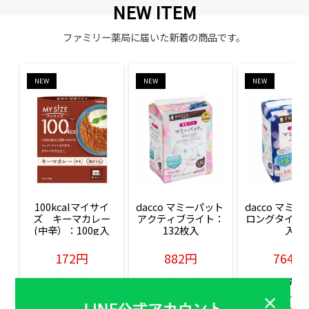
NEW ITEM
ファミリー薬局に届いた新着の商品です。
NEW
NEW
NEW
100kcalマイサイ
dacco マミーパット 
dacco マミー
ズ　キーマカレー
アクティブライト：
ロングタイム：
(中辛）：100g入
132枚入
入
172円
882円
764円
販売価格(税込)
販売価格(税込)
販売価格(税込