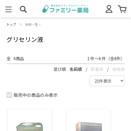
トップ
＞
検索一覧 >
グリセリン液
全
4
商品
1 件～4 件（全4件）
並び順
名前順
/
新着順
/
価格順
販売中の商品のみ表示