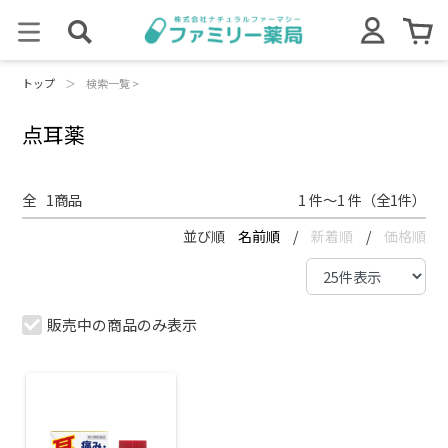
トップ
＞
検索一覧 >
点耳薬
全
1
商品
1 件～1 件（全1件）
並び順
名前順
/
新着順
/
価格順
販売中の商品のみ表示