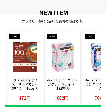
NEW ITEM
ファミリー薬局に届いた新着の商品です。
NEW
NEW
NEW
100kcalマイサイ
dacco マミーパット 
dacco マミー
ズ　キーマカレー
アクティブライト：
ロングタイム：
(中辛）：100g入
132枚入
入
172円
882円
764円
販売価格(税込)
販売価格(税込)
販売価格(税込