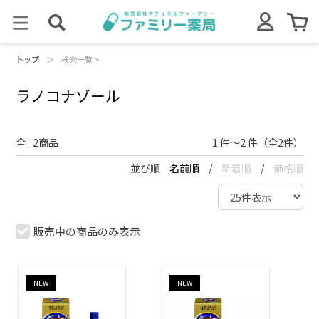
トップ
＞
検索一覧 >
ラノコナゾール
全
2
商品
1 件～2 件（全2件）
並び順
名前順
/
新着順
/
価格順
販売中の商品のみ表示
NEW
NEW