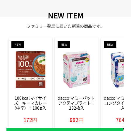
NEW ITEM
ファミリー薬局に届いた新着の商品です。
NEW
NEW
NEW
100kcalマイサイ
dacco マミーパット 
dacco マミー
ズ　キーマカレー
アクティブライト：
ロングタイム：
(中辛）：100g入
132枚入
入
172円
882円
764円
販売価格(税込)
販売価格(税込)
販売価格(税込