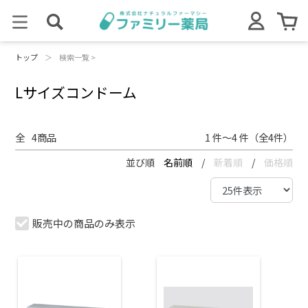
トップ
＞
検索一覧 >
Lサイズコンドーム
全
4
商品
1 件～4 件（全4件）
並び順
名前順
/
新着順
/
価格順
販売中の商品のみ表示