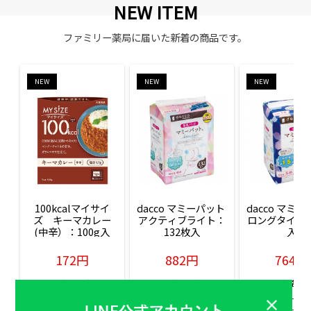
NEW ITEM
ファミリー薬局に届いた新着の商品です。
NEW
NEW
NEW
100kcalマイサイ
dacco マミーパット 
dacco マミー
ズ　キーマカレー
アクティブライト：
ロングタイム：
(中辛）：100g入
132枚入
入
172円
882円
764円
販売価格(税込)
販売価格(税込)
販売価格(税込