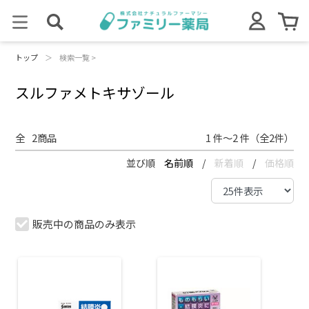
トップ
＞
検索一覧 >
スルファメトキサゾール
全
2
商品
1 件～2 件（全2件）
並び順
名前順
/
新着順
/
価格順
販売中の商品のみ表示