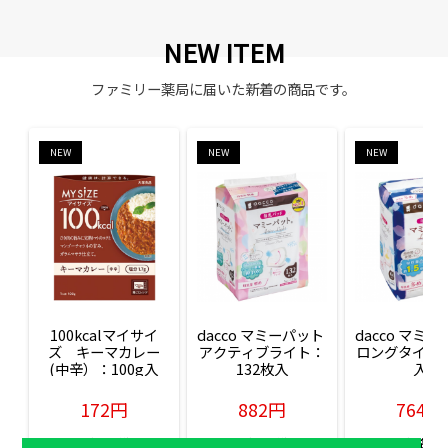
NEW ITEM
ファミリー薬局に届いた新着の商品です。
NEW
NEW
NEW
100kcalマイサイ
dacco マミーパット 
dacco マミー
ズ　キーマカレー
アクティブライト：
ロングタイム：
(中辛）：100g入
132枚入
入
172円
882円
764円
販売価格(税込)
販売価格(税込)
販売価格(税込