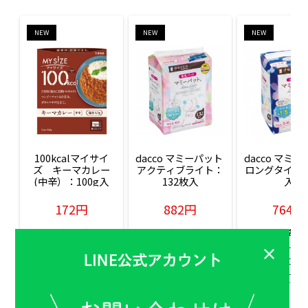
NEW
NEW
NEW
100kcalマイサイ
dacco マミーパット 
dacco マミー
ズ　キーマカレー
アクティブライト：
ロングタイム：
(中辛）：100g入
132枚入
入
172円
882円
764円
販売価格(税込)
販売価格(税込)
販売価格(税込