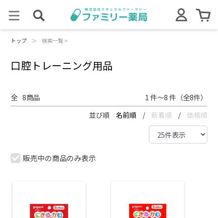
トップ
＞
検索一覧 >
口腔トレーニング用品
全
8
商品
1 件～8 件（全8件）
並び順
名前順
/
新着順
/
価格順
販売中の商品のみ表示