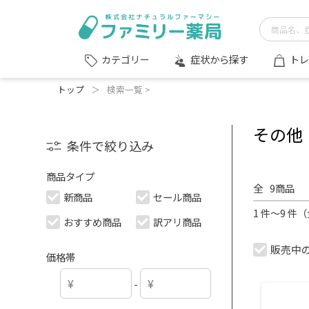
症状から探す
トレ
カテゴリー
トップ
＞
検索一覧 >
その他
条件で絞り込み
商品タイプ
全
9
商品
新商品
セール商品
1 件～9 件
おすすめ商品
訳アリ商品
販売中
価格帯
-