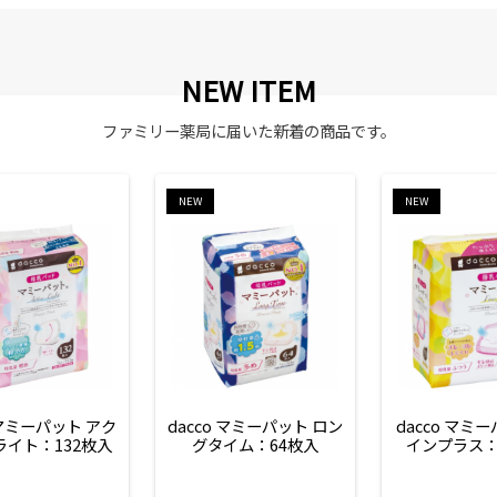
NEW ITEM
ファミリー薬局に届いた新着の商品です。
NEW
NEW
 マミーパット アク
dacco マミーパット ロン
dacco マミ
ライト：132枚入
グタイム：64枚入
インプラス：