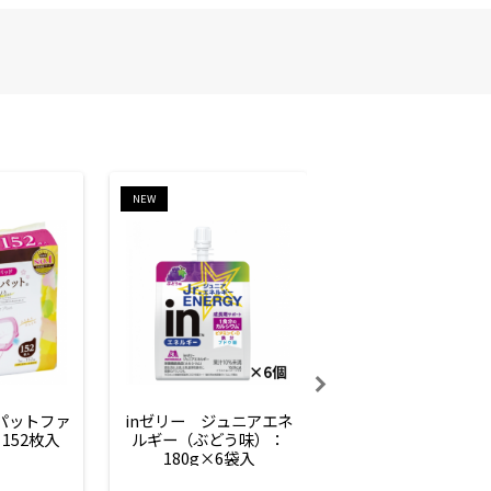
NEW
NEW
ーパットファ
inゼリー　ジュニアエネ
inゼリー　ジュニア
152枚入
ルギー（ぶどう味）：
ルギー（サイダー味
180g×6袋入
180g×6袋入