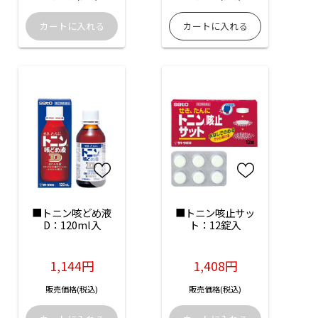
■トニン咳どめ液
■トニン咳止サッ
D：120ml入
ト：12錠入
1,144円
1,408円
販売価格(税込)
販売価格(税込)