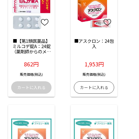
■【第1類医薬品】
■アスクロン：24包
ミルコデ錠A：24錠
入
（薬剤師からのメー
ル確認後の発送とな
ります）
862円
1,953円
販売価格(税込)
販売価格(税込)