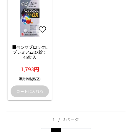
■ベンザブロックL
プレミアムDX錠：
45錠入
1,793円
販売価格(税込)
1
/
3ページ