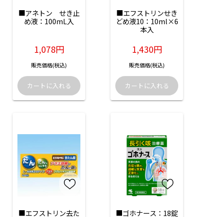
■アネトン　せき止
■エフストリンせき
め液：100mL入
どめ液10：10ml×6
本入
1,078円
1,430円
販売価格(税込)
販売価格(税込)
■エフストリン去た
■ゴホナース：18錠