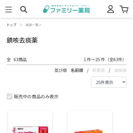
トップ
＞
検索一覧 >
鎮咳去痰薬
全
63
商品
1 件～25 件（全63件）
並び順
名前順
/
新着順
/
価格順
販売中の商品のみ表示