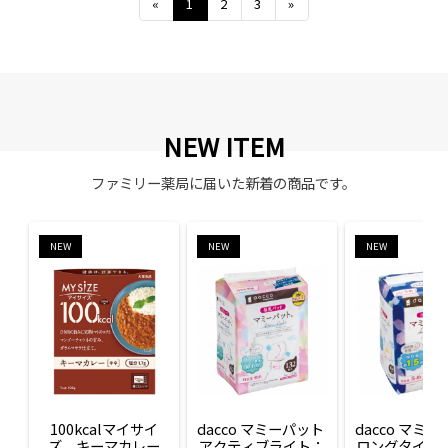
Previous
Next
«
1
2
3
»
NEW ITEM
ファミリー薬局に届いた新着の商品です。
NEW
NEW
NEW
100kcalマイサイ
dacco マミーパット 
dacco マミー
ズ　キーマカレー
アクティブライト：
ロングタイム：