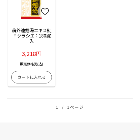
荊芥連翹湯エキス錠
Ｆクラシエ：180錠
入
3,218円
販売価格(税込)
1
/
1ページ