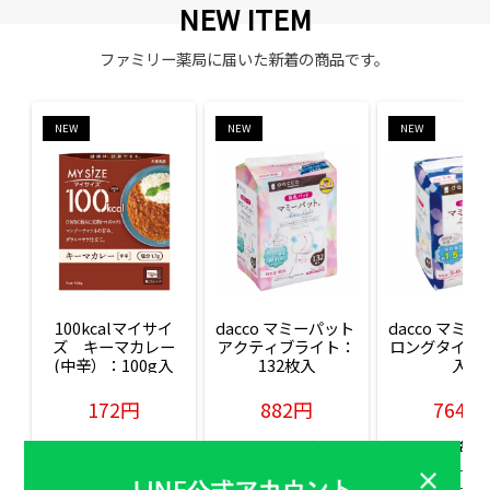
NEW ITEM
ファミリー薬局に届いた新着の商品です。
NEW
NEW
NEW
100kcalマイサイ
dacco マミーパット 
dacco マミー
ズ　キーマカレー
アクティブライト：
ロングタイム：
(中辛）：100g入
132枚入
入
172円
882円
764円
販売価格(税込)
販売価格(税込)
販売価格(税込