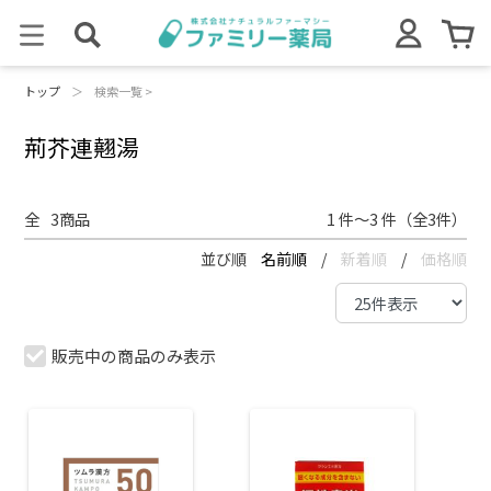
トップ
＞
検索一覧 >
荊芥連翹湯
全
3
商品
1 件～3 件（全3件）
並び順
名前順
/
新着順
/
価格順
販売中の商品のみ表示