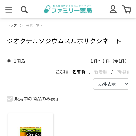
トップ
＞
検索一覧 >
ジオクチルソジウムスルホサクシネート
全
1
商品
1 件～1 件（全1件）
並び順
名前順
/
新着順
/
価格順
販売中の商品のみ表示