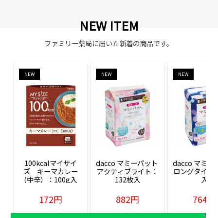
NEW ITEM
ファミリー薬局に届いた新着の商品です。
NEW
NEW
NEW
100kcalマイサイ
dacco マミーパット 
dacco マミー
ズ　キーマカレー
アクティブライト：
ロングタイム：
(中辛）：100g入
132枚入
入
172円
882円
764円
販売価格(税込)
販売価格(税込)
販売価格(税込