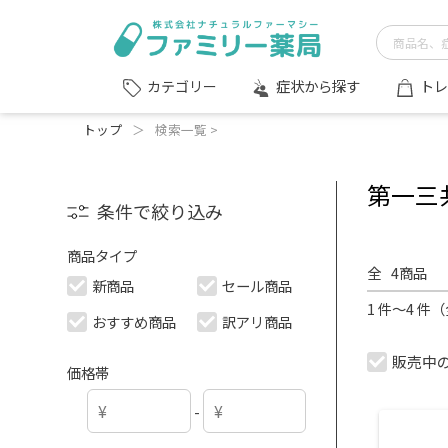
症状から探す
トレ
カテゴリー
トップ
＞
検索一覧 >
第一三
条件で絞り込み
商品タイプ
全
4
商品
新商品
セール商品
1 件～4 件
おすすめ商品
訳アリ商品
販売中
価格帯
-