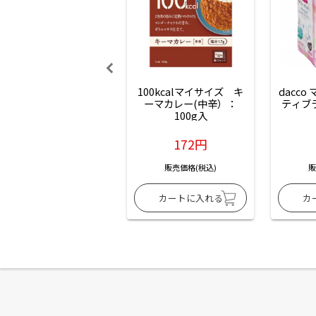
100kcalマイサイズ　キ
dacco
ーマカレー(中辛）：
ティブ
100g入
172円
販売価格(税込)
販