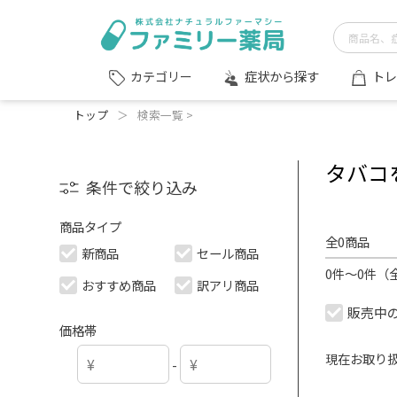
症状から探す
トレ
カテゴリー
トップ
＞
検索一覧 >
タバコ
条件で絞り込み
商品タイプ
全0商品
新商品
セール商品
0件～0件（
おすすめ商品
訳アリ商品
販売中
価格帯
現在お取り
-