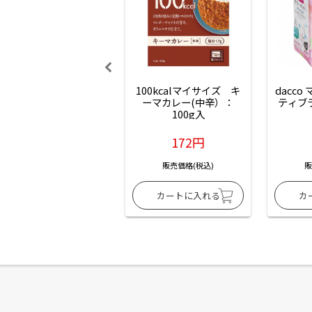
100kcalマイサイズ　キ
dacco
ーマカレー(中辛）：
ティブ
100g入
172円
販売価格(税込)
販