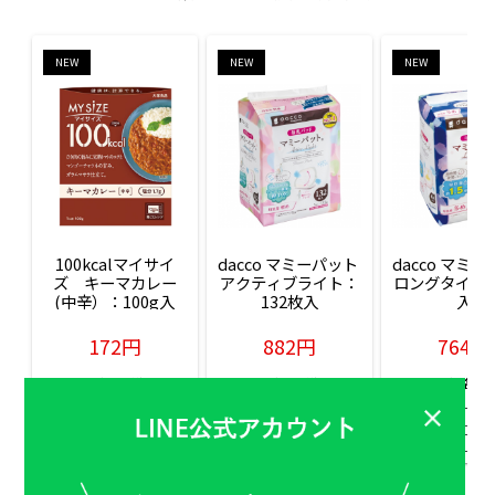
NEW
NEW
NEW
100kcalマイサイ
dacco マミーパット 
dacco マミー
ズ　キーマカレー
アクティブライト：
ロングタイム：
(中辛）：100g入
132枚入
入
172円
882円
764円
販売価格(税込)
販売価格(税込)
販売価格(税込