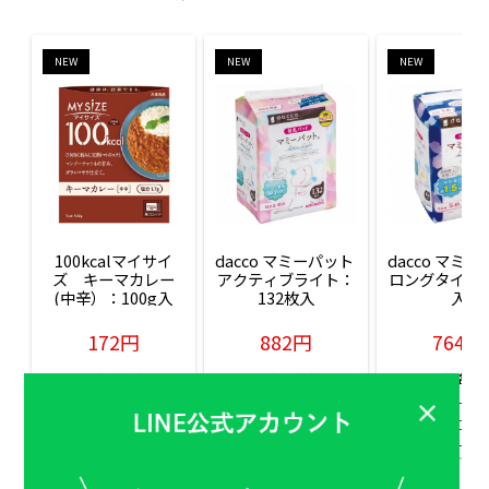
NEW
NEW
NEW
100kcalマイサイ
dacco マミーパット 
dacco マミー
ズ　キーマカレー
アクティブライト：
ロングタイム：
(中辛）：100g入
132枚入
入
172円
882円
764円
販売価格(税込)
販売価格(税込)
販売価格(税込