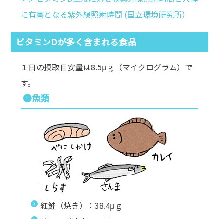
に有害となる紫外線照射時間 (国立環境研究所）
ビタミンDが多く含まれる食品
１日の摂取目安量は8.5μｇ（マイクログラム）で
す。
●魚類
紅鮭（焼き）：38.4μｇ