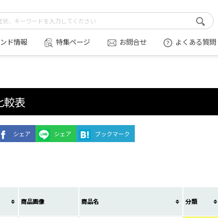
ンド情報
特集ページ
お問合せ
よくある質問
比較表
シェア
シェア
ブックマーク
商品画像
商品名
分類