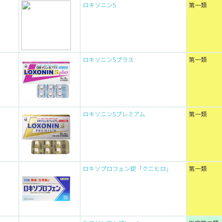
ロキソニンS
第一類
ロキソニンSプラス
第一類
ロキソニンSプレミアム
第一類
ロキソプロフェン錠「クニヒロ」
第一類