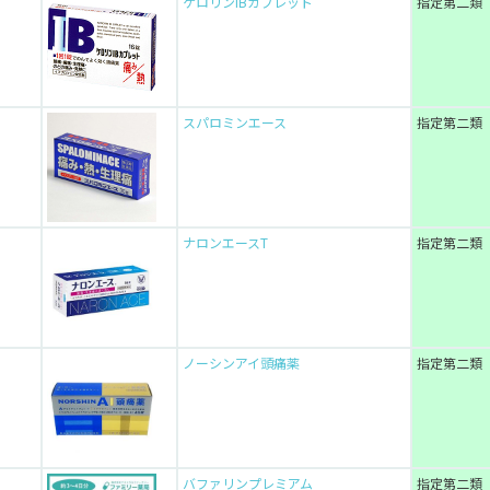
ケロリンIBカプレット
指定第二類
スパロミンエース
指定第二類
ナロンエースT
指定第二類
ノーシンアイ頭痛薬
指定第二類
バファリンプレミアム
指定第二類