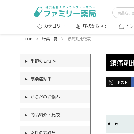
症状から探す
トレ
カテゴリー
TOP
＞
特集一覧
＞
鎮痛剤比較表
季節のお悩み
鎮痛剤
▶
感染症対策
▶
ポスト
からだのお悩み
▶
商品紹介・比較
▶
メーカー
女性の方必見
▶