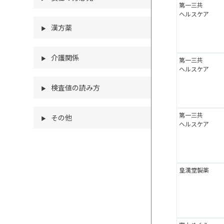
第一三共

ヘルスケア
漢方薬
▶
介護関係
▶
第一三共

ヘルスケア
検査値の読み方
▶
第一三共

その他
▶
ヘルスケア
皇漢堂製薬