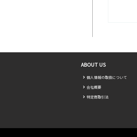
ABOUT US
個人情報の取扱について
会社概要
特定商取引法