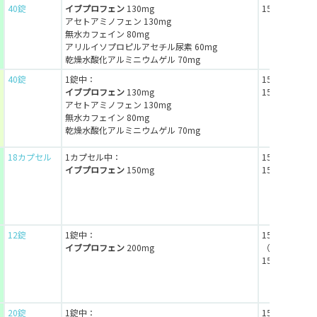
40錠
イブプロフェン
 130mg

15歳未満は
アセトアミノフェン 130mg

無水カフェイン 80mg

アリルイソプロピルアセチル尿素 60mg

乾燥水酸化アルミニウムゲル 70mg
40錠
15歳以上：1
イブプロフェン
 130mg

15歳未満は
アセトアミノフェン 130mg

無水カフェイン 80mg

乾燥水酸化アルミニウムゲル 70mg
18カプセル
15歳以上：1
イブプロフェン
 150mg
15歳未満は
12錠
15歳以上：1
イブプロフェン
 200mg
（症状がある場
15歳未満は
20錠
15歳以上：1回