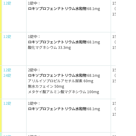
12錠
15歳以上：1
ロキソプロフェンナトリウム水和物
 68.1mg
（症状がある場
15歳未満は
12錠
15歳以上：1
ロキソプロフェンナトリウム水和物
 68.1mg

（症状がある場
酸化マグネシウム 33.3mg
15歳未満は
12錠
15歳以上：1
24錠
ロキソプロフェンナトリウム水和物
 68.1mg

（症状がある場
アリルイソプロピルアセチル尿素 60mg

15歳未満は
無水カフェイン 50mg

メタケイ酸アルミン酸マグネシウム 100mg
12錠
15歳以上：1
ロキソプロフェンナトリウム水和物
 68.1mg
（症状がある場
15歳未満は