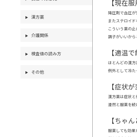
【現在服
降圧剤で血圧が
漢方薬
▶
またステロイド
こういう薬の止
介護関係
▶
調子がいいから
【適温で
検査値の読み方
▶
ほとんどの漢方
例外として冷た
その他
▶
【症状が
漢方薬は症状と
漫然と服薬を続
【ちゃん
服薬しても効果