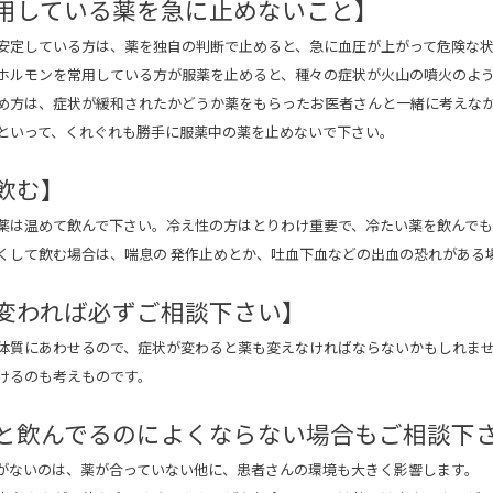
用している薬を急に止めないこと】
安定している方は、薬を独自の判断で止めると、急に血圧が上がって危険な
ホルモンを常用している方が服薬を止めると、種々の症状が火山の噴火のよ
め方は、症状が緩和されたかどうか薬をもらったお医者さんと一緒に考えな
といって、くれぐれも勝手に服薬中の薬を止めないで下さい。
飲む】
薬は温めて飲んで下さい。冷え性の方はとりわけ重要で、冷たい薬を飲んで
くして飲む場合は、喘息の 発作止めとか、吐血下血などの出血の恐れがある
変われば必ずご相談下さい】
体質にあわせるので、症状が変わると薬も変えなければならないかもしれま
けるのも考えものです。
と飲んでるのによくならない場合もご相談下
がないのは、薬が合っていない他に、患者さんの環境も大きく影響します。