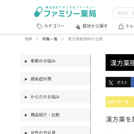
症状から探す
トレ
カテゴリー
TOP
＞
特集一覧
＞
漢方薬服用時の注意
季節のお悩み
漢方薬
▶
感染症対策
▶
ポスト
からだのお悩み
▶
■漢方薬一覧
商品紹介・比較
▶
漢方薬を
女性の方必見
▶